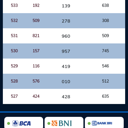
Arcade
533
192
139
638
Deposit
532
509
278
308
History
531
821
960
509
Referral
530
157
957
745
Promosi
529
116
419
546
Hubungi
528
576
010
512
Kami
527
424
428
635
Download
6 ©
WATOGEL
right
erved