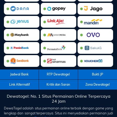
Jadwal Bank
RTP Dewatogel
Bukti JP
Link Alternatif
Kritik dan Saran
Zona Dewatogel
Dewatogel: No. 1 Situs Permainan Online Terpercaya
24 Jam
DewaTogel
adalah situs permainan online terbaik dengan game yang
lengkap dan sangat terpercaya. Situs ini menyediakan permainan judi