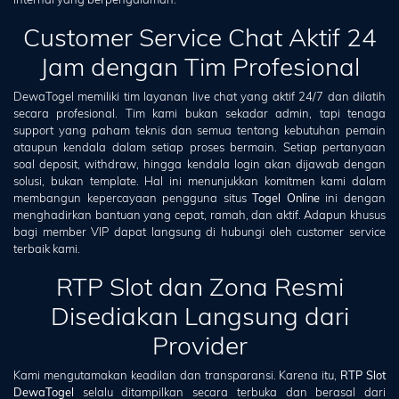
Customer Service Chat Aktif 24
Jam dengan Tim Profesional
DewaTogel memiliki tim layanan live chat yang aktif 24/7 dan dilatih
secara profesional. Tim kami bukan sekadar admin, tapi tenaga
support yang paham teknis dan semua tentang kebutuhan pemain
ataupun kendala dalam setiap proses bermain. Setiap pertanyaan
soal deposit, withdraw, hingga kendala login akan dijawab dengan
solusi, bukan template. Hal ini menunjukkan komitmen kami dalam
membangun kepercayaan pengguna situs
Togel Online
ini dengan
menghadirkan bantuan yang cepat, ramah, dan aktif. Adapun khusus
bagi member VIP dapat langsung di hubungi oleh customer service
terbaik kami.
RTP Slot dan Zona Resmi
Disediakan Langsung dari
Provider
Kami mengutamakan keadilan dan transparansi. Karena itu,
RTP Slot
DewaTogel
selalu ditampilkan secara terbuka dan berasal dari